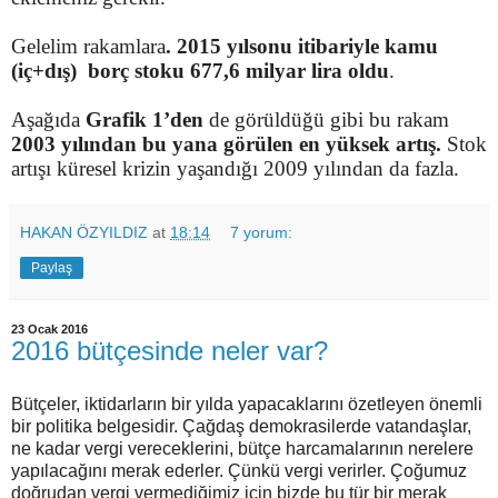
Gelelim rakamlara
. 2015 yılsonu itibariyle kamu
(iç+dış)
borç stoku 677,6 milyar lira oldu
.
Aşağıda
Grafik 1’den
de görüldüğü gibi bu rakam
2003 yılından bu yana görülen en yüksek artış.
Stok
artışı küresel krizin yaşandığı 2009 yılından da fazla.
HAKAN ÖZYILDIZ
at
18:14
7 yorum:
Paylaş
23 Ocak 2016
2016 bütçesinde neler var?
Bütçeler, iktidarların bir yılda yapacaklarını özetleyen önemli
bir politika belgesidir. Çağdaş demokrasilerde vatandaşlar,
ne kadar vergi vereceklerini, bütçe harcamalarının nerelere
yapılacağını merak ederler. Çünkü vergi verirler. Çoğumuz
doğrudan vergi vermediğimiz için bizde bu tür bir merak