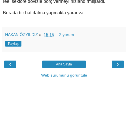
reel sektöre dövizle borç vermeyi hızlandırmışlardı.
Burada bir hatırlatma yapmakta yarar var.
HAKAN ÖZYILDIZ
at
15:15
2 yorum:
Paylaş
‹
›
Ana Sayfa
Web sürümünü görüntüle