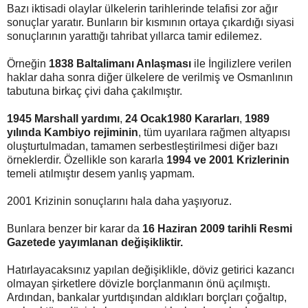
Bazı iktisadi olaylar ülkelerin tarihlerinde telafisi zor ağır
sonuçlar yaratır. Bunların bir kısmının ortaya çıkardığı siyasi
sonuçlarının yarattığı tahribat yıllarca tamir edilemez.
Örneğin
1838 Baltalimanı Anlaşması
ile İngilizlere verilen
haklar daha sonra diğer ülkelere de verilmiş ve Osmanlının
tabutuna birkaç çivi daha çakılmıştır.
1945 Marshall yardımı
,
24 Ocak1980 Kararları
,
1989
yılında Kambiyo rejiminin
, tüm uyarılara rağmen altyapısı
oluşturtulmadan, tamamen serbestleştirilmesi diğer bazı
örneklerdir. Özellikle son kararla
1994 ve 2001 Krizlerinin
temeli atılmıştır desem yanlış yapmam.
2001 Krizinin sonuçlarını hala daha yaşıyoruz.
Bunlara benzer bir karar da
16 Haziran 2009 tarihli Resmi
Gazetede yayımlanan değişikliktir.
Hatırlayacaksınız yapılan değişiklikle, döviz getirici kazancı
olmayan şirketlere dövizle borçlanmanın önü açılmıştı.
Ardından, bankalar yurtdışından aldıkları borçları çoğaltıp,