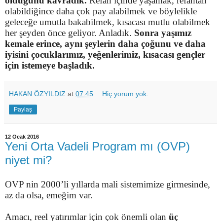
olduğunu kavradık.
Refah içinde yaşamak, refahtan
olabildiğince daha çok pay alabilmek ve böylelikle
geleceğe umutla bakabilmek, kısacası mutlu olabilmek
her şeyden önce geliyor. Anladık.
Sonra yaşımız
kemale erince, aynı şeylerin daha çoğunu ve daha
iyisini çocuklarımız, yeğenlerimiz, kısacası gençler
için istemeye başladık.
HAKAN ÖZYILDIZ
at
07:45
Hiç yorum yok:
Paylaş
12 Ocak 2016
Yeni Orta Vadeli Program mı (OVP)
niyet mi?
OVP nin 2000’li yıllarda mali sistemimize girmesinde,
az da olsa, emeğim var.
Amacı, reel yatırımlar için çok önemli olan
üç