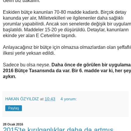
Gelin biz bakalım.
Eskiden bütçe kanunları 70-80 madde kadardı. Birçok detay
kanunda yer alır, Milletvekilleri ve ilgilenenler daha sağlıklı
yorumlar yapabilirdi. Ancak son senelerde değişik bir uygula
başlatıldı. Maddeler 15-20 ye düşürüldü. Detaylar, kanunların
ekinde yer alan E Cetveline taşındı.
Anlayacağınız bir bütçe için olmazsa olmazlardan olan şeffaflı
ilkesi yerle yeksan edildi.
Sadece bu olsa neyse.
Daha önce de görülen bir uygulama
2016 Bütçe Tasarısında da var. Bir 6. madde var ki, her şe
aykırı.
HAKAN ÖZYILDIZ
at
10:43
4 yorum:
Paylaş
28 Ocak 2016
2015'te kırılganlıklar daha da artmış