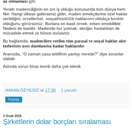
az olmaması
gibi.
Yeraltı madenciliğinin en zor iş olduğu konusunda tüm dünya hem
fikir. Hangi ülkeye giderseniz gidin, maden emekçilerine özel haklar
verildiğini, ücretlerinin, sosyal/
k haklarının oldukça bonkör
emeklili
olduğunu görürsünüz. Bunlara en basit örnek, erken emekliliktir.
Nedeni de basittir. Madende toz yutmak, akciğer hastalıkları ile
mücadele etmek
en bilinen melanettir.
Bu bağlamda,
haklar alın
madencilere verilen tüm parasal ve sosyal
terlerinin son damlasına kadar haklarıdır
.
Aranızda, “O zaman yasa teklifinin yanlışı nerede?” diye soranlar
olabilir.
Aslında sorun biraz teorik daha çok teknik.
HAKAN ÖZYILDIZ
at
17:36
1 yorum:
Paylaş
3 Ocak 2016
Şirketlerin dolar borçları sıralaması