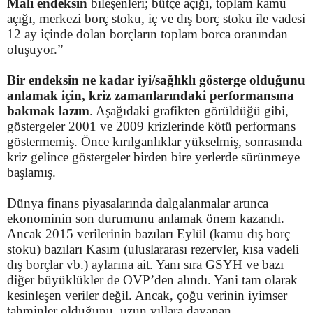
Mali endeksin
bileşenleri; bütçe açığı, toplam kamu
açığı, merkezi borç stoku, iç ve dış borç stoku ile vadesi
12 ay içinde dolan borçların toplam borca oranından
oluşuyor.”
Bir endeksin ne kadar iyi/sağlıklı gösterge olduğunu
anlamak için, kriz zamanlarındaki performansına
bakmak lazım
. Aşağıdaki grafikten görüldüğü gibi,
göstergeler 2001 ve 2009 krizlerinde kötü performans
göstermemiş. Önce kırılganlıklar yükselmiş, sonrasında
kriz gelince göstergeler birden bire yerlerde sürünmeye
başlamış.
Dünya finans piyasalarında dalgalanmalar artınca
ekonominin son durumunu anlamak önem kazandı.
Ancak 2015 verilerinin bazıları Eylül (kamu dış borç
stoku) bazıları Kasım (uluslararası rezervler, kısa vadeli
dış borçlar vb.) aylarına ait. Yanı sıra GSYH ve bazı
diğer büyüklükler de OVP’den alındı. Yani tam olarak
kesinleşen veriler değil. Ancak, çoğu verinin iyimser
tahminler olduğunu, uzun yıllara dayanan