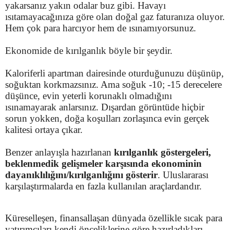
yakarsanız yakın odalar buz gibi. Havayı
ısıtamayacağınıza göre olan doğal gaz faturanıza oluyor.
Hem çok para harcıyor hem de ısınamıyorsunuz.
Ekonomide de kırılganlık böyle bir şeydir.
Kaloriferli apartman dairesinde oturduğunuzu düşünüp,
soğuktan korkmazsınız. Ama soğuk -10; -15 derecelere
düşünce, evin yeterli korunaklı olmadığını
ısınamayarak anlarsınız. Dışardan görüntüde hiçbir
sorun yokken, doğa koşulları zorlaşınca evin gerçek
kalitesi ortaya çıkar.
Benzer anlayışla hazırlanan
kırılganlık göstergeleri,
beklenmedik gelişmeler karşısında ekonominin
dayanıklılığını/kırılganlığını gösterir
. Uluslararası
karşılaştırmalarda en fazla kullanılan araçlardandır.
Küreselleşen, finansallaşan dünyada özellikle sıcak para
yatırımcıları kendi önceliklerine göre hazırladıkları