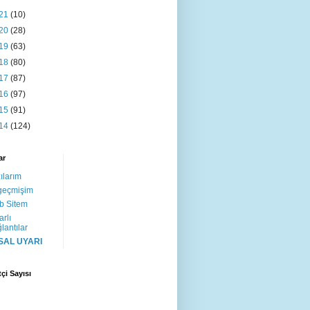
21
(10)
20
(28)
19
(63)
18
(80)
17
(87)
16
(97)
15
(91)
14
(124)
ar
ılarım
geçmişim
b Sitem
arlı
lantılar
SAL UYARI
tçi Sayısı