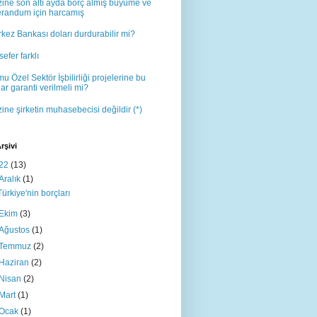
ine son altı ayda borç almış büyüme ve
erandum için harcamış
kez Bankası doları durdurabilir mi?
sefer farklı
u Özel Sektör İşbilirliği projelerine bu
ar garanti verilmeli mi?
ine şirketin muhasebecisi değildir (*)
rşivi
22
(13)
Aralık
(1)
Türkiye'nin borçları
Ekim
(3)
Ağustos
(1)
Temmuz
(2)
Haziran
(2)
Nisan
(2)
Mart
(1)
Ocak
(1)