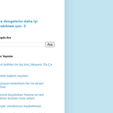
a dengelerini daha iyi
abilmek için- 3
ogda Ara
r Yayınlar
ın tarihten bir dış borç hikayesi: De Çe
lete bağımlı seçmen
çluyum kederliyim her ne desen
lısın
nomi küçülürken Hazine ve reel
törün borçları hızla artıyor
çler umudunuzu kaybetmeyin