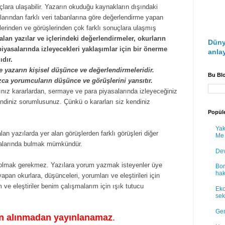
uçlara ulaşabilir. Yazarın okuduğu kaynakların dışındaki
larından farklı veri tabanlarına göre değerlendirme yapan
lerinden ve görüşlerinden çok farklı sonuçlara ulaşmış
 alan yazılar ve içlerindeki değerlendirmeler, okurların
Düny
piyasalarında izleyecekleri yaklaşımlar için bir önerme
anlay
dır.
e yazarın kişisel düşünce ve değerlendirmeleridir.
Bu Bl
zca yorumcuların düşünce ve görüşlerini yansıtır.
ınız kararlardan, sermaye ve para piyasalarında izleyeceğiniz
diniz sorumlusunuz. Çünkü o kararları siz kendiniz
Popüle
Yak
lan yazılarda yer alan görüşlerden farklı görüşleri diğer
Me
şmalarında bulmak mümkündür.
Dev
e olmak gerekmez. Yazılara yorum yazmak isteyenler üye
Bor
hak
pan okurlara, düşünceleri, yorumları ve eleştirileri için
 ve eleştiriler benim çalışmalarım için ışık tutucu
Eko
sek
Gen
zin alınmadan yayınlanamaz
.