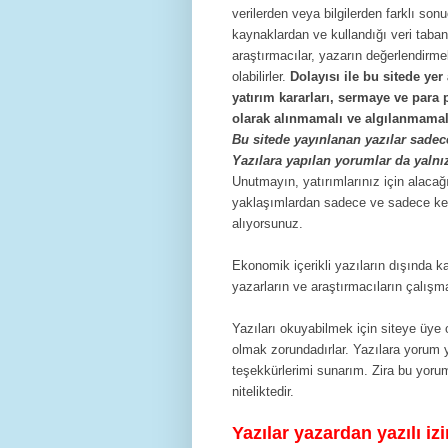
verilerden veya bilgilerden farklı son
kaynaklardan ve kullandığı veri taban
araştırmacılar, yazarın değerlendirme
olabilirler.
Dolayısı ile bu sitede yer
yatırım kararları, sermaye ve para 
olarak alınmamalı ve algılanmamalı
Bu sitede yayınlanan yazılar sadec
Yazılara yapılan yorumlar da yalnı
Unutmayın, yatırımlarınız için alacağ
yaklaşımlardan sadece ve sadece ken
alıyorsunuz.
Ekonomik içerikli yazıların dışında ka
yazarların ve araştırmacıların çalı
Yazıları okuyabilmek için siteye üy
olmak zorundadırlar. Yazılara yorum ya
teşekkürlerimi sunarım. Zira bu yorum
niteliktedir.
Yazılar yazardan yazılı i