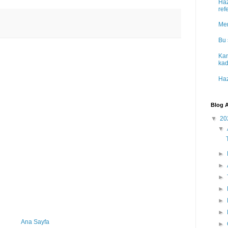
Haz
ref
Mer
Bu 
Kam
kad
Haz
Blog A
▼
20
▼
►
►
►
►
►
►
Ana Sayfa
►