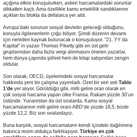
açığına etkisi konuşulurken, askeri harcamalardaki sorunlar
dikkatten kaçtı. Ama özellikle kamu emeklilik sandıklarının
açıkları bu blokta da defalarca yer aldı.
Avrupa’daki sorunun sosyal devletin geleceği olduğunu,
konuyla ilgilenenlerin çoğu biliyor. Şimdi düzenin devamı
için nereden kaynak bulunacak o konuşuluyor. “21. YY da
Kapital“ in yazarı Thomas Piketty gibi en üst gelir
gruplarından daha fazla vergi alınmasını öneren yazarlar,
hem dünya çapında şöhret hem de kitap satışından zengin
oldular.
Son olarak, OECD, üyelerindeki sosyal harcamalar
hakkında yeni bir çalışma yayımladı. Özet bir veri seti
Tablo
1’de
yer alıyor. Görüldüğü gibi, milli gelire oran olarak en
çok sosyal harcama yapan ülke Fransa. Rakam yüzde 30’un
üstünde. Yunanistan da üst sıralarda. Kamu sosyal
harcamalarının milli gelire oranı ABD’de yüzde 18,5, bizde
yüzde 12,2. Biz son sıralardayız.
Buna karşılık, sosyal harcamaların kendi içindeki dağılımına
bakınca resim oldukça farklılaşıyor.
Türkiye en çok