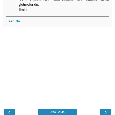
şletmeleridir.
Emin
Yanıtla
‹
›
Ana Sayfa