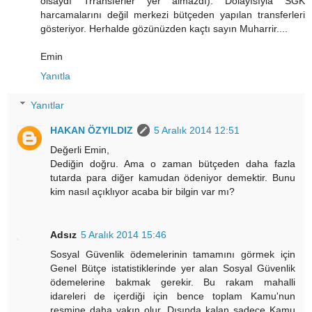
olsaydı Trransferler yer almazdı). Dolayısıyla SGK
harcamalarını değil merkezi bütçeden yapılan transferleri
gösteriyor. Herhalde gözünüzden kaçtı sayın Muharrir....
Emin
Yanıtla
Yanıtlar
HAKAN ÖZYILDIZ
5 Aralık 2014 12:51
Değerli Emin,
Dediğin doğru. Ama o zaman bütçeden daha fazla
tutarda para diğer kamudan ödeniyor demektir. Bunu
kim nasıl açıklıyor acaba bir bilgin var mı?
Adsız
5 Aralık 2014 15:46
Sosyal Güvenlik ödemelerinin tamamını görmek için
Genel Bütçe istatistiklerinde yer alan Sosyal Güvenlik
ödemelerine bakmak gerekir. Bu rakam mahalli
idareleri de içerdiği için bence toplam Kamu'nun
resmine daha yakın olur. Dışında kalan sadece Kamu