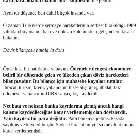
kara para aklama olabilir mi?” şüphesini
dile getirdi.
Aynı tür düşünce ben dahil birçok insanda var.
O zaman Türkiye’de sermaye hareketlerinin serbest bırakıldığı 1989
yılından buyana net hata ve noksan kalemindeki gelişmelere kısaca
bakalım.
Döviz bilançosu hatalarla dolu
Önce kısa bir hatırlatma yapayım.
Ödemeler dengesi ekonomiye
belirli bir dönemde gelen ve ülkeden çıkan döviz hareketleri
bilançosudur. Bu bilanço için muhasebe kayıtları tutulur.
İhracat, turizm, kredi, yabancının hisse alışı giriş; ithalat, faiz
ödemesi,
yabancının DİBS satışı çıkış kaydedilir.
Net hata ve noksan banka kayıtlarına girmiş ancak hangi
kaleme kaydedileceğine karar verilememiş olan dövizlerdir.
Yani kayıtsız bir para değildir
. Para bankaya gelmiş, kasada
sayılmış ve kaydedilmiştir. Sadece ihracat mı yoksa mevduat mı ona
karar verilememiştir.