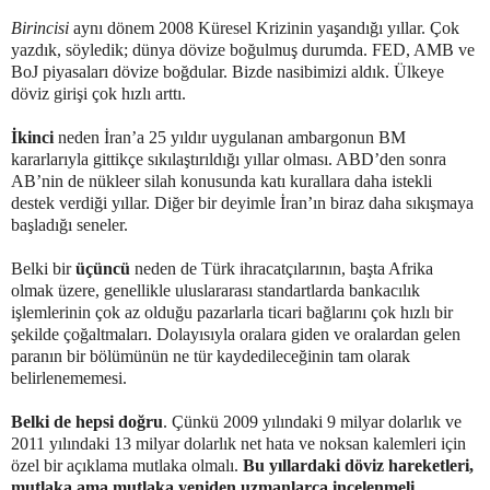
Birincisi
aynı dönem 2008 Küresel Krizinin yaşandığı yıllar. Çok
yazdık, söyledik; dünya dövize boğulmuş durumda. FED, AMB ve
BoJ piyasaları dövize boğdular. Bizde nasibimizi aldık. Ülkeye
döviz girişi çok hızlı arttı.
İkinci
neden İran’a 25 yıldır uygulanan ambargonun BM
kararlarıyla gittikçe sıkılaştırıldığı yıllar olması. ABD’den sonra
AB’nin de nükleer silah konusunda katı kurallara daha istekli
destek verdiği yıllar. Diğer bir deyimle İran’ın biraz daha sıkışmaya
başladığı seneler.
Belki bir
üçüncü
neden de Türk ihracatçılarının, başta Afrika
olmak üzere, genellikle uluslararası standartlarda bankacılık
işlemlerinin çok az olduğu pazarlarla ticari bağlarını çok hızlı bir
şekilde çoğaltmaları. Dolayısıyla oralara giden ve oralardan gelen
paranın bir bölümünün ne tür kaydedileceğinin tam olarak
belirlenememesi.
Belki de hepsi doğru
. Çünkü 2009 yılındaki 9 milyar dolarlık ve
2011 yılındaki 13 milyar dolarlık net hata ve noksan kalemleri için
özel bir açıklama mutlaka olmalı.
Bu yıllardaki döviz hareketleri,
mutlaka ama mutlaka yeniden uzmanlarca incelenmeli.