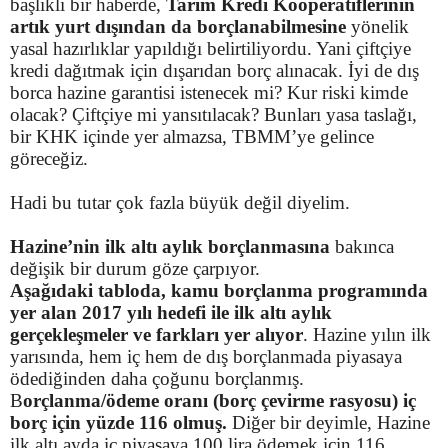
başlıklı bir haberde,
Tarım Kredi Kooperatiflerinin
artık yurt dışından da borçlanabilmesine
yönelik
yasal hazırlıklar yapıldığı belirtiliyordu. Yani çiftçiye
kredi dağıtmak için dışarıdan borç alınacak. İyi de dış
borca hazine garantisi istenecek mi? Kur riski kimde
olacak? Çiftçiye mi yansıtılacak? Bunları yasa taslağı,
bir KHK içinde yer almazsa, TBMM’ye gelince
göreceğiz.
Hadi bu tutar çok fazla büyük değil diyelim.
Hazine’nin ilk altı aylık borçlanmasına
bakınca
değişik bir durum göze çarpıyor.
Aşağıdaki tabloda, kamu borçlanma programında
yer alan 2017 yılı hedefi ile ilk altı aylık
gerçekleşmeler ve farkları yer alıyor
. Hazine yılın ilk
yarısında, hem iç hem de dış borçlanmada piyasaya
ödediğinden daha çoğunu borçlanmış.
B
orçlanma/ödeme oranı (borç çevirme rasyosu) iç
borç için yüzde 116 olmuş.
Diğer bir deyimle, Hazine
ilk altı ayda iç piyasaya 100 lira ödemek için 116