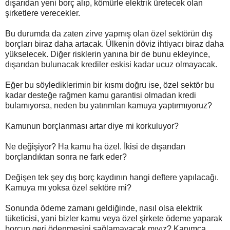
dışarıdan yeni borç alıp, kömürle elektrik üretecek olan
şirketlere verecekler.
Bu durumda da zaten zirve yapmış olan özel sektörün dış
borçları biraz daha artacak. Ülkenin döviz ihtiyacı biraz daha
yükselecek. Diğer risklerin yanına bir de bunu ekleyince,
dışarıdan bulunacak krediler eskisi kadar ucuz olmayacak.
Eğer bu söylediklerimin bir kısmı doğru ise, özel sektör bu
kadar desteğe rağmen kamu garantisi olmadan kredi
bulamıyorsa, neden bu yatırımları kamuya yaptırmıyoruz?
Kamunun borçlanması artar diye mi korkuluyor?
Ne değişiyor? Ha kamu ha özel. İkisi de dışarıdan
borçlandıktan sonra ne fark eder?
Değişen tek şey dış borç kaydının hangi deftere yapılacağı.
Kamuya mı yoksa özel sektöre mi?
Sonunda ödeme zamanı geldiğinde, nasıl olsa elektrik
tüketicisi, yani bizler kamu veya özel şirkete ödeme yaparak
borcun geri ödenmesini sağlamayacak mıyız? Kanımca,