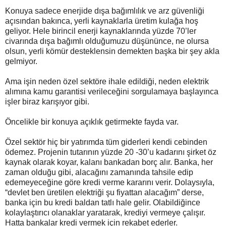
Konuya sadece enerjide dışa bağımlılık ve arz güvenliği
açısından bakınca, yerli kaynaklarla üretim kulağa hoş
geliyor. Hele birincil enerji kaynaklarında yüzde 70’ler
civarında dışa bağımlı olduğumuzu düşününce, ne olursa
olsun, yerli kömür desteklensin demekten başka bir şey akla
gelmiyor.
Ama işin neden özel sektöre ihale edildiği, neden elektrik
alımına kamu garantisi verileceğini sorgulamaya başlayınca
işler biraz karışıyor gibi.
Öncelikle bir konuya açıklık getirmekte fayda var.
Özel sektör hiç bir yatırımda tüm giderleri kendi cebinden
ödemez. Projenin tutarının yüzde 20 -30’u kadarını şirket öz
kaynak olarak koyar, kalanı bankadan borç alır. Banka, her
zaman olduğu gibi, alacağını zamanında tahsile edip
edemeyeceğine göre kredi verme kararını verir. Dolaysıyla,
“devlet ben üretilen elektriği şu fiyattan alacağım” derse,
banka için bu kredi baldan tatlı hale gelir. Olabildiğince
kolaylaştırıcı olanaklar yaratarak, krediyi vermeye çalışır.
Hatta bankalar kredi vermek için rekabet ederler.