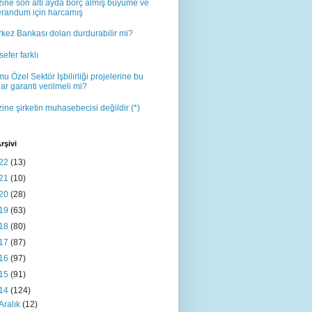
ine son altı ayda borç almış büyüme ve
erandum için harcamış
kez Bankası doları durdurabilir mi?
sefer farklı
u Özel Sektör İşbilirliği projelerine bu
ar garanti verilmeli mi?
ine şirketin muhasebecisi değildir (*)
rşivi
22
(13)
21
(10)
20
(28)
19
(63)
18
(80)
17
(87)
16
(97)
15
(91)
14
(124)
Aralık
(12)