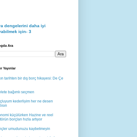
a dengelerini daha iyi
abilmek için- 3
ogda Ara
r Yayınlar
ın tarihten bir dış borç hikayesi: De Çe
lete bağımlı seçmen
çluyum kederliyim her ne desen
lısın
nomi küçülürken Hazine ve reel
törün borçları hızla artıyor
çler umudunuzu kaybetmeyin