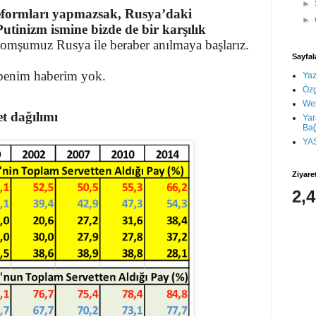
►
reformları yapmazsak, Rusya’daki
►
utinizm ismine bizde de bir karşılık
omşumuz Rusya ile beraber anılmaya başlarız.
Sayfal
 benim haberim yok.
Yaz
Öz
We
et dağılımı
Yar
Bağ
YA
Ziyare
2,