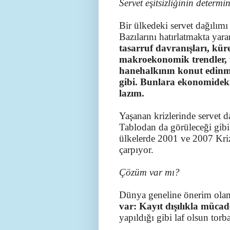
Servet eşitsizliğinin determi
Bir ülkedeki servet dağılımı
Bazılarını hatırlatmakta yara
tasarruf davranışları, kür
makroekonomik trendler, ve
hanehalkının konut edinme 
gibi. Bunlara ekonomideki
lazım.
Yaşanan krizlerinde servet dağ
Tablodan da görüleceği gibi,
ülkelerde 2001 ve 2007 Kriz
çarpıyor.
Çözüm var mı?
Dünya geneline önerim ola
var: Kayıt dışılıkla mücad
yapıldığı gibi laf olsun torb