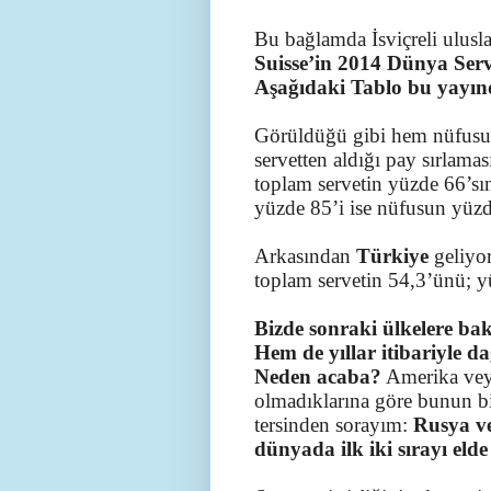
Bu bağlamda İsviçreli ulusla
Suisse’in 2014 Dünya Servet
Aşağıdaki Tablo bu yayında
Görüldüğü gibi hem nüfusu
servetten aldığı pay sırlama
toplam servetin yüzde 66’sın
yüzde 85’i ise nüfusun yüz
Arkasından
Türkiye
geliyo
toplam servetin 54,3’ünü; yü
Bizde sonraki ülkelere ba
Hem de yıllar itibariyle d
Neden acaba?
Amerika vey
olmadıklarına göre bunun bi
tersinden sorayım:
Rusya ve
dünyada ilk iki sırayı elde