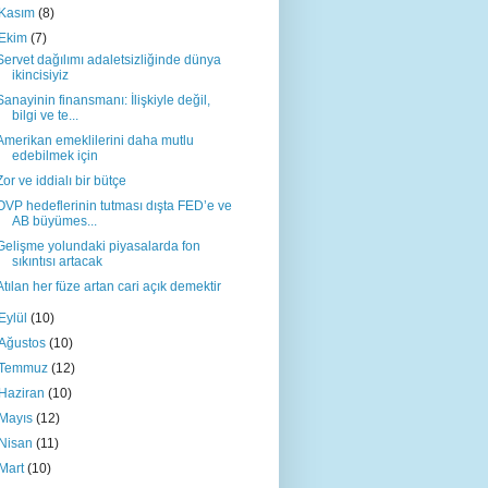
Kasım
(8)
Ekim
(7)
Servet dağılımı adaletsizliğinde dünya
ikincisiyiz
Sanayinin finansmanı: İlişkiyle değil,
bilgi ve te...
Amerikan emeklilerini daha mutlu
edebilmek için
Zor ve iddialı bir bütçe
OVP hedeflerinin tutması dışta FED’e ve
AB büyümes...
Gelişme yolundaki piyasalarda fon
sıkıntısı artacak
Atılan her füze artan cari açık demektir
Eylül
(10)
Ağustos
(10)
Temmuz
(12)
Haziran
(10)
Mayıs
(12)
Nisan
(11)
Mart
(10)