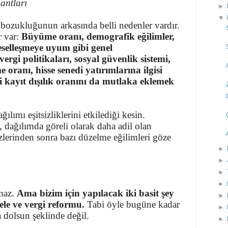
nantları
►
▼
 bozukluğunun arkasında belli nedenler vardır.
r var:
Büyüme oranı, demografik eğilimler,
eselleşmeye uyum gibi genel
rgi politikaları, sosyal güvenlik sistemi,
oranı, hisse senedi yatırımlarına ilgisi
 kayıt dışılık oranını da mutlaka eklemek
ılımı eşitsizliklerini etkilediği kesin.
 dağılımda göreli olarak daha adil olan
lerinden sonra bazı düzelme eğilimleri göze
►
►
►
►
maz.
Ama bizim için yapılacak iki basit şey
►
ele ve vergi reformu.
Tabi öyle bugüne kadar
►
a dolsun şeklinde değil.
►