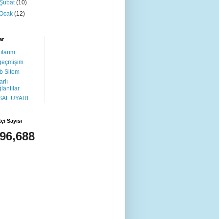
Şubat
(10)
Ocak
(12)
ar
ılarım
geçmişim
b Sitem
arlı
lantılar
SAL UYARI
tçi Sayısı
496,688