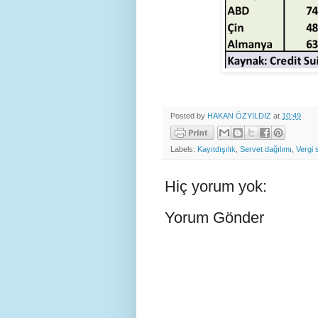
Posted by
HAKAN ÖZYILDIZ
at
10:49
Labels:
Kayıtdışılık
,
Servet dağılımı
,
Vergi 
Hiç yorum yok:
Yorum Gönder