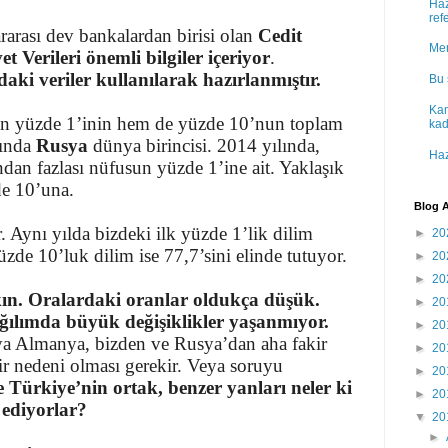
Haz
ref
rarası dev bankalardan birisi olan
Cedit
Mer
 Verileri önemli bilgiler içeriyor
.
ki veriler kullanılarak hazırlanmıştır.
Bu 
Kam
n yüzde 1’inin hem de yüzde 10’nun toplam
kad
sında
Rusya
dünya birincisi. 2014 yılında,
Haz
dan fazlası nüfusun yüzde 1’ine ait. Yaklaşık
de 10’una.
Blog A
r. Aynı yılda bizdeki ilk yüzde 1’lik dilim
►
20
zde 10’luk dilim ise 77,7’sini elinde tutuyor.
►
20
►
20
kın. Oralardaki oranlar oldukça düşük.
►
20
ağılımda büyük değişiklikler yaşanmıyor.
►
20
a Almanya, bizden ve Rusya’dan aha fakir
►
20
r nedeni olması gerekir. Veya soruyu
►
20
 Türkiye’nin ortak, benzer yanları neler ki
►
20
 ediyorlar?
▼
20
►