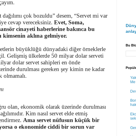
çayım.
t dağılımı çok bozuldu” desem, “Servet mi var
iye cevap vereceksiniz.
Evet, Soma,
Düny
ansör cinayeti haberlerine bakınca bu
anlay
 kimsenin aklına gelmiyor.
Bu Bl
vetlerin büyüklüğü dünyadaki diğer örneklerle
eğil. Gelişmiş ülkelerde 50 milyar dolar serveti
ilyar dolar servet sahipleri en önde
üzerinde durulması gereken şey kimin ne kadar
Popüle
k olmamalı.
Yak
Me
mı
Dev
Bor
hak
oğru olan, ekonomik olarak üzerinde durulması
ğılımıdır. Kim nasıl servet elde etmiş
Eko
sek
lendirmez.
Ama servet nüfusun küçük bir
orsa o ekonomide ciddi bir sorun var
Gen