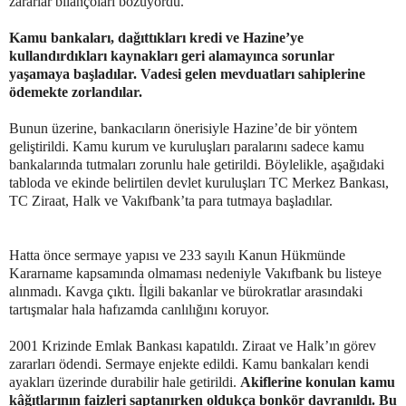
zararlar bilançoları bozuyordu.
Kamu bankaları, dağıttıkları kredi ve Hazine’ye
kullandırdıkları kaynakları geri alamayınca sorunlar
yaşamaya başladılar. Vadesi gelen mevduatları sahiplerine
ödemekte zorlandılar.
Bunun üzerine, bankacıların önerisiyle Hazine’de bir yöntem
geliştirildi. Kamu kurum ve kuruluşları paralarını sadece kamu
bankalarında tutmaları zorunlu hale getirildi. Böylelikle, aşağıdaki
tabloda ve ekinde belirtilen devlet kuruluşları TC Merkez Bankası,
TC Ziraat, Halk ve Vakıfbank’ta para tutmaya başladılar.
Hatta önce sermaye yapısı ve 233 sayılı Kanun Hükmünde
Kararname kapsamında olmaması nedeniyle Vakıfbank bu listeye
alınmadı. Kavga çıktı. İlgili bakanlar ve bürokratlar arasındaki
tartışmalar hala hafızamda canlılığını koruyor.
2001 Krizinde Emlak Bankası kapatıldı. Ziraat ve Halk’ın görev
zararları ödendi. Sermaye enjekte edildi. Kamu bankaları kendi
ayakları üzerinde durabilir hale getirildi.
Akiflerine konulan kamu
kâğıtlarının faizleri saptanırken oldukça bonkör davranıldı. Bu