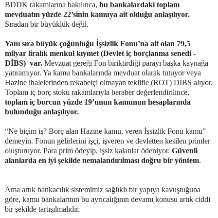
BDDK rakamlarına bakılınca,
bu bankalardaki toplam
mevduatın yüzde 22’sinin kamuya ait olduğu anlaşılıyor.
Sıradan bir büyüklük değil.
Yanı sıra büyük çoğunluğu İşsizlik Fonu’na ait olan 79,5
milyar liralık menkul kıymet (Devlet iç borçlanma senedi -
DİBS)
var.
Mevzuat gereği Fon biriktirdiği parayı başka kaynağa
yatıramıyor. Ya kamu bankalarında mevduat olarak tutuyor veya
Hazine ihalelerinden rekabetçi olmayan teklifle (ROT) DİBS alıyor.
Toplam iç borç stoku rakamlarıyla beraber değerlendirilince,
toplam iç borcun yüzde 19’unun kamunun hesaplarında
bulunduğu anlaşılıyor.
“Ne biçim iş? Borç alan Hazine kamu, veren İşsizlik Fonu kamu”
demeyin. Fonun gelirlerini işçi, işveren ve devletten kesilen primler
oluşturuyor. Para prim ödeyip, işsiz kalanlar ödeniyor.
Güvenli
alanlarda en iyi şekilde nemalandırılması doğru bir yöntem
.
Ama artık bankacılık sistemimiz sağlıklı bir yapıya kavuştuğuna
göre, kamu bankalarının bu ayrıcalığının devamı konusu artık ciddi
bir şekilde tartışılmalıdır.