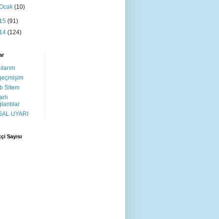
Ocak
(10)
15
(91)
14
(124)
ar
ılarım
geçmişim
b Sitem
arlı
lantılar
SAL UYARI
tçi Sayısı