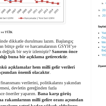
►
►
20
►
20
Sayfal
ü ve TÜİK
Yaz
Öz
nde dikkatle durulması lazım. Başlangıç
We
yan bütçe gelir ve harcamalarının GSYH’ye
Yar
Bağ
değişik bir seyir izlemiştir?
Sanırım önce
YA
ğı buna bir açıklama getirecektir
.
kü açıklamalar hem milli gelir verileri
Ziyare
açısından önemli olacaktır
.
finansmanı verilerini, politikalarını yakından
mesi, devletin gereğinden fazla
ce öneriler yaparım.
Bana karşı görüş
ma rakamlarının milli gelire oranı açısından
rcamaların yeteri kadar yüksek olduğunu,