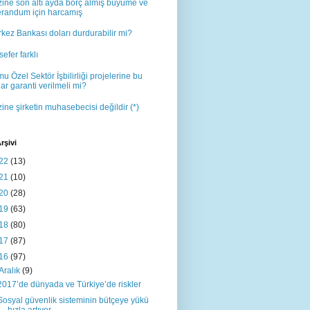
ine son altı ayda borç almış büyüme ve
erandum için harcamış
kez Bankası doları durdurabilir mi?
sefer farklı
u Özel Sektör İşbilirliği projelerine bu
ar garanti verilmeli mi?
ine şirketin muhasebecisi değildir (*)
rşivi
22
(13)
21
(10)
20
(28)
19
(63)
18
(80)
17
(87)
16
(97)
Aralık
(9)
2017’de dünyada ve Türkiye’de riskler
Sosyal güvenlik sisteminin bütçeye yükü