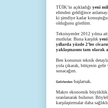
TÜİK’in açıkladığı
yeni mil
elimden geldiğince anlamaya
ki şimdiye kadar konuştuğu
olduğunu gördüm.
Teknisyenler 2012 yılına ait
mutlular. Buna karşılık
yeni
yıllarda yüzde 2’ler civar
yaklaşmasını tam olarak a
Ben konunun teknik detayla
yola çıkarak, bütçenin geli
sunacağım.
başlarsak.
Gelirlerden
Makro ekonomik büyüklükleri
oranlanarak bulunur. Böylelik
karşılaştırmalar daha sağlıklı