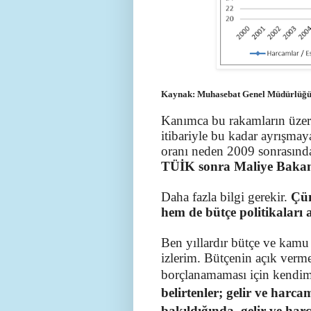
Kaynak: Muhasebat Genel Müdürlüğ
Kanımca bu rakamların üzeri
itibariyle bu kadar ayrışma
oranı neden 2009 sonrasında 
TÜİK sonra Maliye Bakanlı
Daha fazla bilgi gerekir.
Çün
hem de bütçe politikaları 
Ben yıllardır bütçe ve kamu 
izlerim. Bütçenin açık verme
borçlanamaması için kendim
belirtenler; gelir ve harca
bakıldığında, gelir ve ha