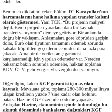
edebilirler.
Benim en dikkatimi çeken bölüm
TC Karayolları’nın
harcamalarını hane halkına yapılan transfer kalemi
olarak göstermesi.
Yani TCK, “Bu projenin maliyeti
değil. Ben o projeden yararlananlara bir kaynak
transferi yapıyorum” demeye getiriyor. Bir anlamda
doğru bir yaklaşım. Anlaşmalara göre köprüden geçişin
dolar, Euro olan fiyatının tamamını ödemek zorunda
kalsalar köprüden geçenlerin cebinden daha fazla para
çıkacak. Ama bir de verilen araç garantisi
karşılanamadığı için yapılan ödemeler var. Nereden
baksanız bakın sonunda ödemeler, halktan toplanan
KDV, ÖTV, gelir vergisi vb. vergilerden yapılıyor.
Diğer ilginç kalem
KGF garantisi için ayrılan
kaynak
. Mevzuata göre, toplamı 280-300 milyar liraya
ulaşan kredilerin yüzde 7’sine kadar olan bölümü
batarsa Hazine KGF üzerinden ödeme yapacak.
Anlaşılan
Hazine, ekonominin içinde bulunduğu bu
sıkıntılı döneminde bankaların dağıttıkları KGF