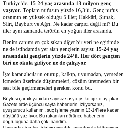
Türkiye’de,
15-24 yaş arasında 13 milyon genç
yaşıyor
. Toplam nüfusun yüzde 16,3’ü. Genç nüfus
oranının en yüksek olduğu 5 iller; Hakkâri, Şırnak,
Siirt, Bayburt ve Ağrı. Ne kadar çarpıcı değil mi? Bu
iller aynı zamanda terörün en yoğun iller arasında.
Benim canımı en çok sıkan diğer bir veri ne eğitimde
ne de istihdamda yer alan gençlerin sayısı:
15-24 yaş
arasındaki gençlerin yüzde 24’ü. Her dört gençten
biri ne okula gidiyor ne de çalışıyor.
İşte karar alıcıların oturup, kalkıp, uyumadan, yemeden
içmeden üzerinde düşünmeleri, çözüm üretmeden bir
saat bile geçirmemeleri gereken konu bu.
Böylesi çarpık yapıdan sayısız sosyo-psikolojik olay çıkar.
Gazetelerde üçüncü sayfa haberlerini izliyorsanız,
uyuşturucu kullanımı, suç işleme yaşının 13-14’lere kadar
düştüğü yazılıyor. Bu rakamları görünce haberlerin
doğruluğuna daha çok inandım.
Hanımlar beyler, bizler yaşadık, tecrübeyle biliyoruz: