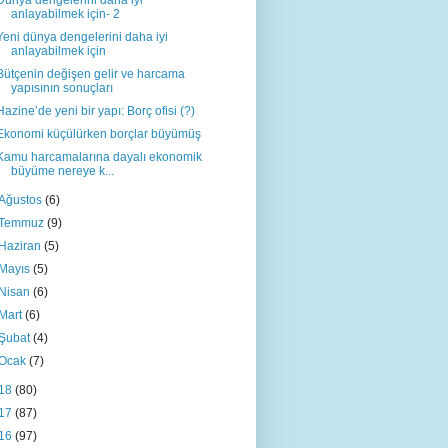
Dünya dengelerini daha iyi
anlayabilmek için- 2
Yeni dünya dengelerini daha iyi
anlayabilmek için
Bütçenin değişen gelir ve harcama
yapısının sonuçları
Hazine’de yeni bir yapı: Borç ofisi (?)
Ekonomi küçülürken borçlar büyümüş
Kamu harcamalarına dayalı ekonomik
büyüme nereye k...
Ağustos
(6)
Temmuz
(9)
Haziran
(5)
Mayıs
(5)
Nisan
(6)
Mart
(6)
Şubat
(4)
Ocak
(7)
18
(80)
17
(87)
16
(97)