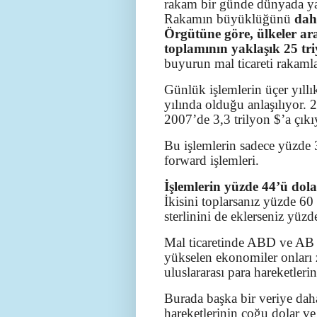
rakam bir günde dünyada yap
Rakamın büyüklüğünü
dah
Örgütüne göre, ülkeler ara
toplamının yaklaşık 25 tr
buyurun mal ticareti rakamlar
Günlük işlemlerin üçer yıll
yılında olduğu anlaşılıyor. 
2007’de 3,3 trilyon $’a çıkı
Bu işlemlerin sadece yüzde 
forward işlemleri.
İşlemlerin yüzde 44’ü dola
İkisini toplarsanız yüzde 60
sterlinini de eklerseniz yüz
Mal ticaretinde ABD ve AB 
yükselen ekonomiler onları
uluslararası para hareketleri
Burada başka bir veriye dah
hareketlerinin çoğu dolar v