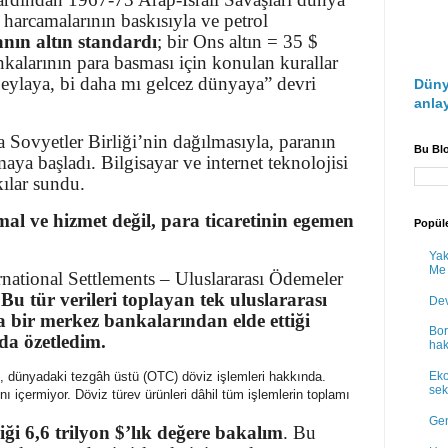
 harcamalarının baskısıyla ve petrol
nın altın standardı
; bir Ons altın = 35 $
kalarının para basması için konulan kurallar
 Leylaya, bi daha mı gelcez dünyaya” devri
Düny
anlay
 Sovyetler Birliği’nin dağılmasıyla, paranın
Bu Bl
nmaya başladı. Bilgisayar ve internet teknolojisi
ılar sundu.
 ve hizmet değil, para ticaretinin egemen
Popüle
Yak
Me
ational Settlements – Uluslararası Ödemeler
.
Bu tür verileri toplayan tek uluslararası
Dev
da bir merkez bankalarından elde ettiği
Bor
da özetledim.
hak
 dünyadaki tezgâh üstü (OTC) döviz işlemleri hakkında.
Eko
sek
ı içermiyor. Döviz türev ürünleri dâhil tüm işlemlerin toplamı
Gen
iği 6,6 trilyon $’lık değere bakalım
. Bu