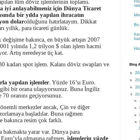
ılan tüm döviz işlemlerinin toplamı.
Haz
ref
a iyi anlayabilmeniz için Dünya Ticaret
sında bir yılda yapılan ihracatın
Mer
iyon dolar
olduğunu hatırlatayım. Dikkat
Bu 
ı yıllık, para ticareti günlük.
Kam
ık değişime bakınca, en büyük artışın 2007
kad
2001 yılında 1,2 trilyon $ olan işlem hacmi
Haz
yor. Artış neredeyse üç kat.
30 kadarı spot işlem. Kalanı döviz swapları ve
Blog A
►
20
►
20
rla yapılan işlemler
. Yüzde 16’sı Euro.
►
20
 gibi bir orana ulaşıyorsunuz. Buna İngiliz
de 70 oranını geçiyorsunuz.
▼
20
►
önemli merkezler ancak, Çin ve diğer
►
 zorlamaya başladılar. Buna rağmen
►
ne bakınca resim çok farklı.
▼
a bakmakta yarar var. Dünya para
e Euro’yla olmasına rağmen,
işlemlerin yüzde