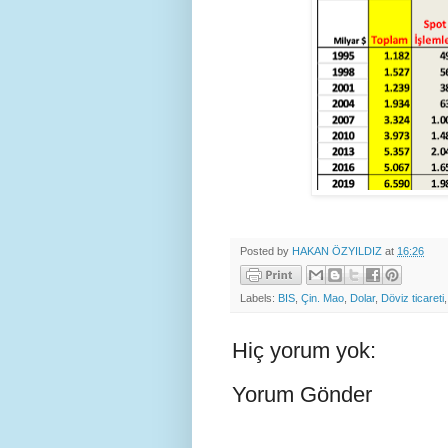
Posted by
HAKAN ÖZYILDIZ
at
16:26
Labels:
BIS
,
Çin. Mao
,
Dolar
,
Döviz ticareti
Hiç yorum yok:
Yorum Gönder