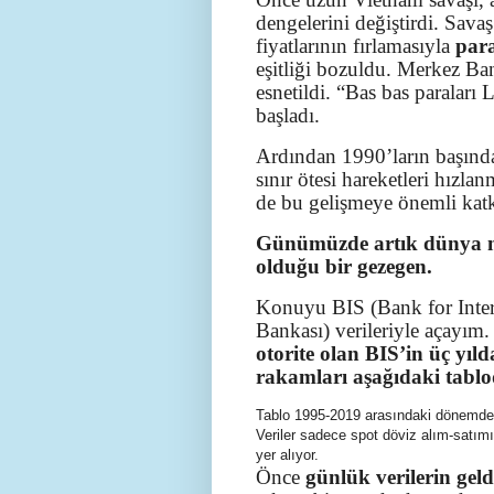
dengelerini değiştirdi. Savaş
fiyatlarının fırlamasıyla
para
eşitliği bozuldu. Merkez Ban
esnetildi. “Bas bas paraları
başladı.
Ardından 1990’ların başında
sınır ötesi hareketleri hızla
de bu gelişmeye önemli katk
Günümüzde artık dünya mal
olduğu bir gezegen.
Konuyu BIS (Bank for Intern
Bankası) verileriyle açayım
otorite olan BIS’in üç yıl
rakamları aşağıdaki tablo
Tablo 1995-2019 arasındaki dönemde,
Veriler sadece spot döviz alım-satımın
yer alıyor.
Önce
günlük verilerin geld