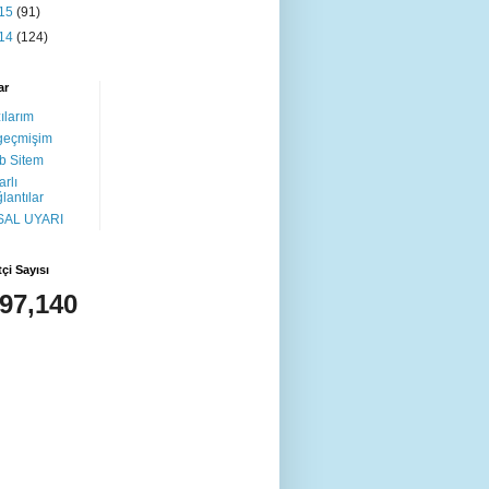
15
(91)
14
(124)
ar
ılarım
geçmişim
b Sitem
arlı
lantılar
SAL UYARI
tçi Sayısı
497,140