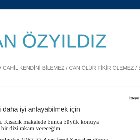
N ÖZYILDIZ
CAHİL KENDİNİ BİLEMEZ / CAN ÖLÜR FİKİR ÖLEMEZ / 
İzleyic
 daha iyi anlayabilmek için
nki. Kısacık makalede bunca büyük konuya
bir dizi rakam vereceğim.
ardından 1967-73 Arap-İsrail Savaşları dünya