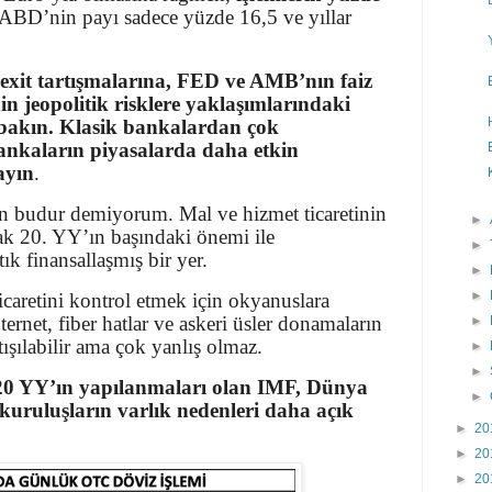
ABD’nin payı sadece yüzde 16,5 ve yıllar
xit tartışmalarına, FED ve AMB’nın faiz
n jeopolitik risklere yaklaşımlarındaki
a bakın. Klasik bankalardan çok
bankaların piyasalarda daha etkin
ayın
.
en budur demiyorum. Mal ve hizmet ticaretinin
►
k 20. YY’ın başındaki önemi ile
►
tık finansallaşmış bir yer.
►
►
caretini kontrol etmek için okyanuslara
ternet, fiber hatlar ve askeri üsler donamaların
►
rtışılabilir ama çok yanlış olmaz.
►
►
20 YY’ın yapılanmaları olan IMF, Dünya
►
uruluşların varlık nedenleri daha açık
►
20
►
20
►
20