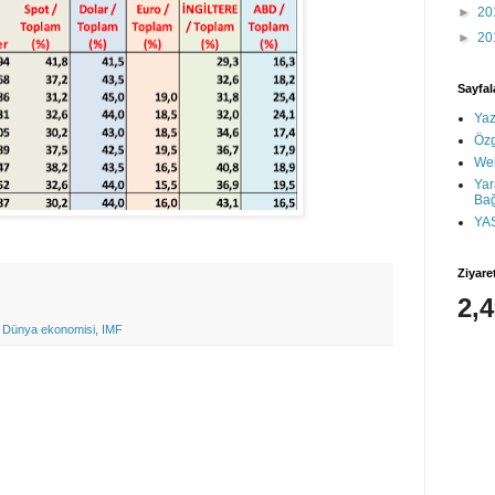
►
20
►
20
Sayfal
Yaz
Öz
We
Yar
Bağ
YA
Ziyare
2,
,
Dünya ekonomisi
,
IMF