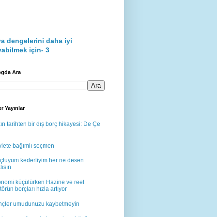
a dengelerini daha iyi
abilmek için- 3
ogda Ara
r Yayınlar
ın tarihten bir dış borç hikayesi: De Çe
lete bağımlı seçmen
çluyum kederliyim her ne desen
lısın
nomi küçülürken Hazine ve reel
törün borçları hızla artıyor
çler umudunuzu kaybetmeyin