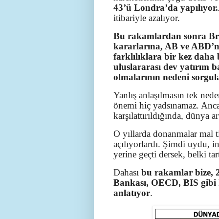
43’ü Londra’da yapılıyor.
itibariyle azalıyor.
Bu rakamlardan sonra Bre
kararlarına, AB ve ABD’ni
farklılıklara bir kez dah
uluslararası dev yatırım 
olmalarının nedeni sorgul
Yanlış anlaşılmasın tek ned
önemi hiç yadsınamaz. Anca
karşılattırıldığında, dünya ar
O yıllarda donanmalar mal ti
açılıyorlardı. Şimdi uydu, in
yerine geçti dersek, belki ta
Dahası
bu rakamlar bize, 
Bankası, OECD, BIS gibi k
anlatıyor
.