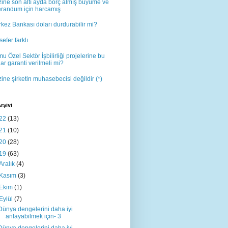
ine son altı ayda borç almış büyüme ve
erandum için harcamış
kez Bankası doları durdurabilir mi?
sefer farklı
u Özel Sektör İşbilirliği projelerine bu
ar garanti verilmeli mi?
ine şirketin muhasebecisi değildir (*)
rşivi
22
(13)
21
(10)
20
(28)
19
(63)
Aralık
(4)
Kasım
(3)
Ekim
(1)
Eylül
(7)
Dünya dengelerini daha iyi
anlayabilmek için- 3